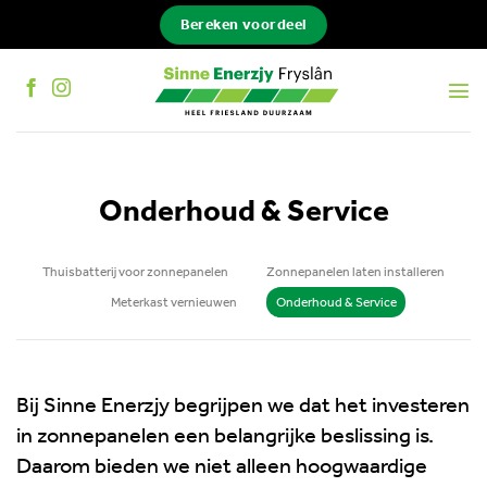
Ga
Bereken voordeel
naar
inhoud
Onderhoud & Service
Thuisbatterij voor zonnepanelen
Zonnepanelen laten installeren
Meterkast vernieuwen
Onderhoud & Service
Bij Sinne Enerzjy begrijpen we dat het investeren
in zonnepanelen een belangrijke beslissing is.
Daarom bieden we niet alleen hoogwaardige